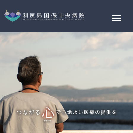
Skip
to
content
Tog
Nav
ご来院案内
病院案内
診療科・部署紹介
交通アクセス