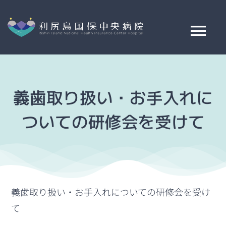
Skip
to
content
Tog
Nav
ご来院案内
義歯取り扱い・お手入れに
病院案内
ついての研修会を受けて
診療科・部署紹介
交通アクセス
義歯取り扱い・お手入れについての研修会を受け
て